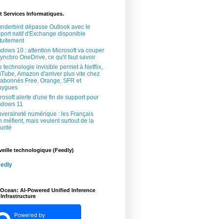
t Services Informatiques.
nderbird dépasse Outlook avec le
port natif d'Exchange disponible
tuitement
dows 10 : attention Microsoft va couper
synchro OneDrive, ce qu'il faut savoir
 technologie invisible permet à Netflix,
Tube, Amazon d'arriver plus vite chez
 abonnés Free, Orange, SFR et
uygues
rosoft alerte d'une fin de support pour
ndows 11
veraineté numérique : les Français
n méfient, mais veulent surtout de la
urité
veille technologique (Feedly)
edly
lOcean: AI-Powered Unified Inference
Infrastructure