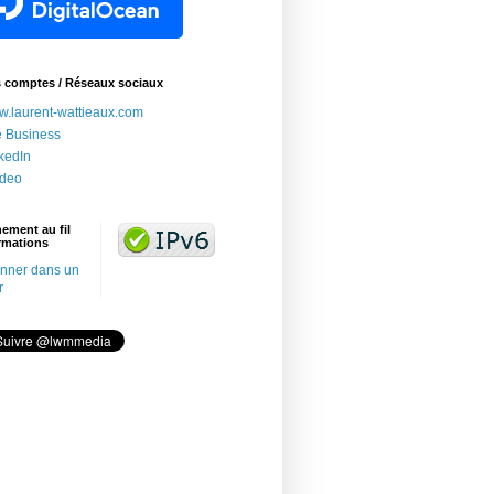
s comptes / Réseaux sociaux
.laurent-wattieaux.com
e Business
kedIn
adeo
ement au fil
rmations
nner dans un
r