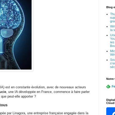
Blog e
Thu
sup
gra
Win
la 
Une
You
les
Bo
Mic
Wi
Sou
s’e
séc
Notre 
Fe
e (IA) est en constante évolution, avec de nouveaux acteurs
ucie
, une IA développée en France, commence à faire parler
t que peut-elle apporter ?
Digita
Cloud 
 tous
pée par Linagora, une entreprise française engagée dans la