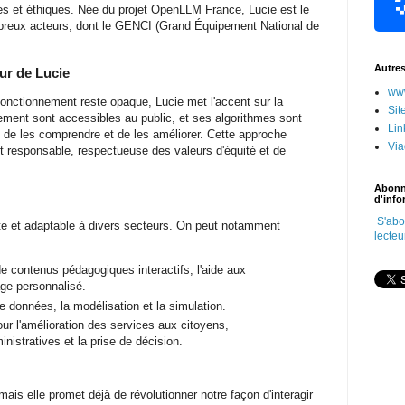
res et éthiques. Née du projet OpenLLM France, Lucie est le
ombreux acteurs, dont le GENCI (Grand Équipement National de
Autre
ur de Lucie
www
fonctionnement reste opaque, Lucie met l'accent sur la
Sit
ment sont accessibles au public, et ses algorithmes sont
Lin
de les comprendre et de les améliorer. Cette approche
Vi
 et responsable, respectueuse des valeurs d'équité et de
Abonn
d'info
S'abo
te et adaptable à divers secteurs. On peut notamment
lecteu
de contenus pédagogiques interactifs, l'aide aux
age personnalisé.
e données, la modélisation et la simulation.
ur l'amélioration des services aux citoyens,
nistratives et la prise de décision.
is elle promet déjà de révolutionner notre façon d'interagir