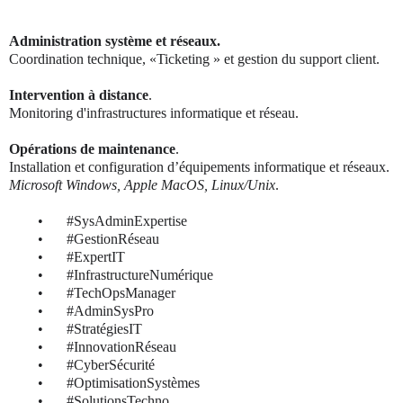
Administration système et réseaux.
Coordination technique
, «Ticketing » et gestion du support client.
Intervention
à distance
.
Monitoring d'infrastructures informatique et réseau.
Opérations de maintenance
.
Installation et configuration d’équipements informatique et réseaux.
Microsoft Windows, Apple MacOS, Linux/
Unix
.
•
#SysAdminExpertise
•
#GestionRéseau
•
#ExpertIT
•
#InfrastructureNumérique
•
#TechOpsManager
•
#AdminSysPro
•
#StratégiesIT
•
#InnovationRéseau
•
#CyberSécurité
•
#OptimisationSystèmes
•
#SolutionsTechno