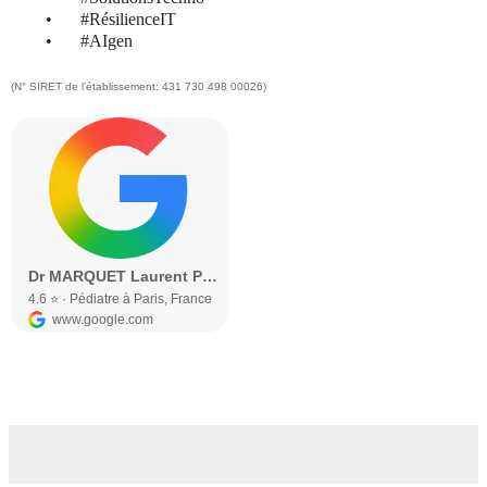
•
#RésilienceIT
•
#AIgen
(N° SIRET de l’établissement:
431 730 498 00026
)