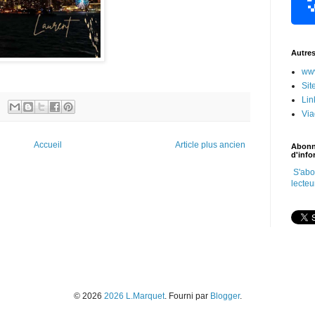
Autre
www
Sit
Lin
Vi
Accueil
Article plus ancien
Abonn
d'info
S'abo
lecteu
© 2026
2026 L.Marquet
. Fourni par
Blogger
.