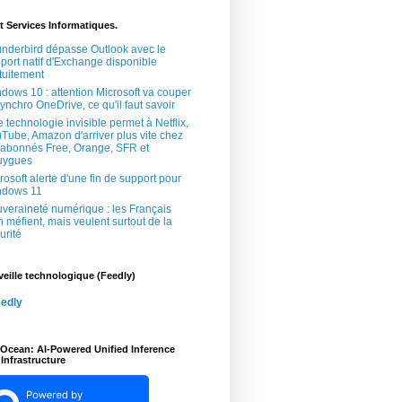
t Services Informatiques.
nderbird dépasse Outlook avec le
port natif d'Exchange disponible
tuitement
dows 10 : attention Microsoft va couper
synchro OneDrive, ce qu'il faut savoir
 technologie invisible permet à Netflix,
Tube, Amazon d'arriver plus vite chez
 abonnés Free, Orange, SFR et
uygues
rosoft alerte d'une fin de support pour
ndows 11
veraineté numérique : les Français
n méfient, mais veulent surtout de la
urité
veille technologique (Feedly)
edly
lOcean: AI-Powered Unified Inference
Infrastructure