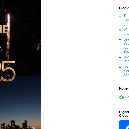
Blog e
Thu
sup
gra
Win
la 
Une
You
les
Bo
Mic
Wi
Sou
s’e
séc
Notre 
Fe
Digita
Cloud 