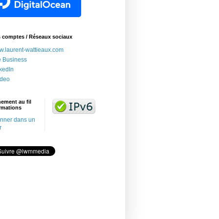
s comptes / Réseaux sociaux
.laurent-wattieaux.com
e Business
kedIn
adeo
ement au fil
rmations
nner dans un
r