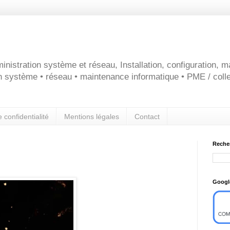
inistration système et réseau, Installation, configuration, 
on système • réseau • maintenance informatique • PME / colle
e confidentialité
Mentions légales
Contact
Reche
Googl