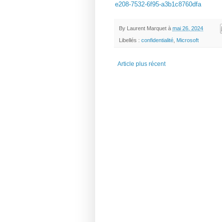
e208-7532-6f95-a3b1c8760dfa
By
Laurent Marquet
à
mai 26, 2024
Libellés :
confidentialité
,
Microsoft
Article plus récent