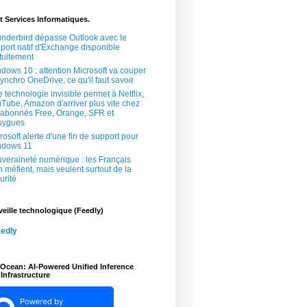
t Services Informatiques.
nderbird dépasse Outlook avec le
port natif d'Exchange disponible
tuitement
dows 10 : attention Microsoft va couper
synchro OneDrive, ce qu'il faut savoir
 technologie invisible permet à Netflix,
Tube, Amazon d'arriver plus vite chez
 abonnés Free, Orange, SFR et
uygues
rosoft alerte d'une fin de support pour
ndows 11
veraineté numérique : les Français
n méfient, mais veulent surtout de la
urité
veille technologique (Feedly)
edly
lOcean: AI-Powered Unified Inference
Infrastructure