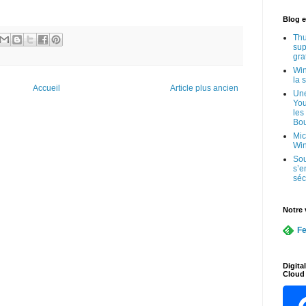
Blog e
Thu
sup
gra
Win
la 
Accueil
Article plus ancien
Une
You
les
Bo
Mic
Wi
Sou
s’e
séc
Notre 
Fe
Digita
Cloud 