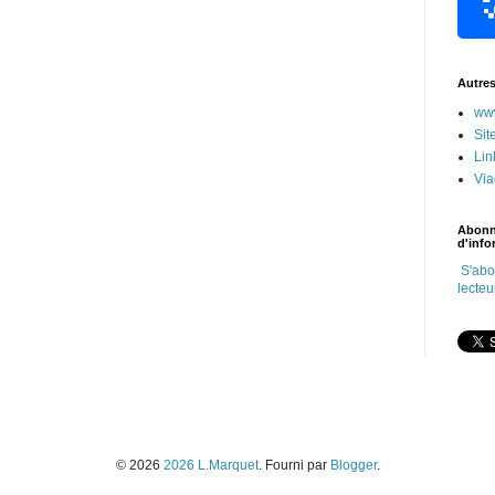
Autre
www
Sit
Lin
Vi
Abonn
d'info
S'abo
lecteu
© 2026
2026 L.Marquet
. Fourni par
Blogger
.