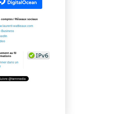
s comptes / Réseaux sociaux
.laurent-wattieaux.com
e Business
kedIn
adeo
ement au fil
rmations
nner dans un
r