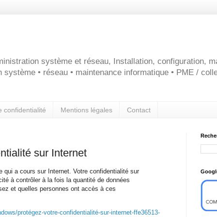
inistration système et réseau, Installation, configuration, 
on système • réseau • maintenance informatique • PME / colle
e confidentialité
Mentions légales
Contact
Reche
tialité sur Internet
 qui a cours sur Internet. Votre confidentialité sur
Googl
ité à contrôler à la fois la quantité de données
sez et quelles personnes ont accès à ces
ndows/protégez-votre-confidentialité-sur-internet-ffe36513-